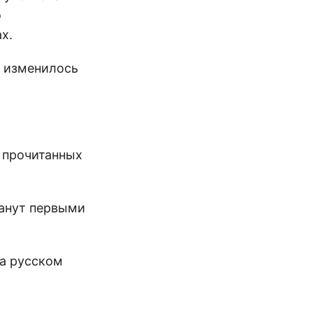
о
х.
о изменилось
е прочитанных
танут первыми
на русском