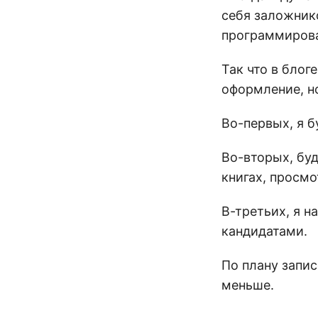
себя заложнико
программирован
Так что в блог
оформление, но
Во-первых, я 
Во-вторых, бу
книгах, просмо
В-третьих, я н
кандидатами.
По плану запис
меньше.