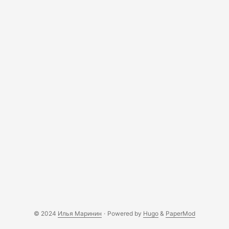
Настроить NetBeans. При обычной отладке с
использованием браузера и при отладке cli-скрипта
настройки будут слегка отличаться. Итак, поехали. ...
© 2024
Илья Маринин
·
Powered by
Hugo
&
PaperMod