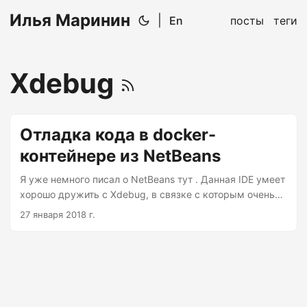
Илья Маринин
|
En
посты
теги
Xdebug
Отладка кода в docker-
контейнере из NetBeans
Я уже немного писал о NetBeans тут . Данная IDE умеет
хорошо дружить с Xdebug, в связке с которым очень
удобно отлаживать php-код. Основы успешно описаны,
27 января 2018 г.
например, здесь. Все интереснее, когда код
приходится отлаживать не на локальной машине, а
внутри docker-контейнера. Особенно, если нужно
отладить cli-скрипт внутри контейнера. Для успешной
отладки следует: Настроить docker-контейнер с Xdebug
внутри; Настроить Xdebug внутри контейнера;